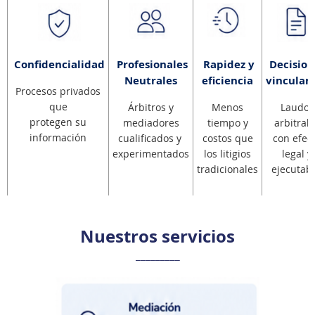
Radicar Caso
Reglamento
Cláusula Modelo
Confidencialidad
Profesionales
Rapidez y
Decision
Neutrales
eficiencia
vinculan
Procesos privados
que
Árbitros y
Menos
Laudos
protegen su
mediadores
tiempo y
arbitral
información
cualificados y
costos que
con efec
experimentados
los litigios
legal y
tradicionales
ejecutab
Nuestros servicios
_________