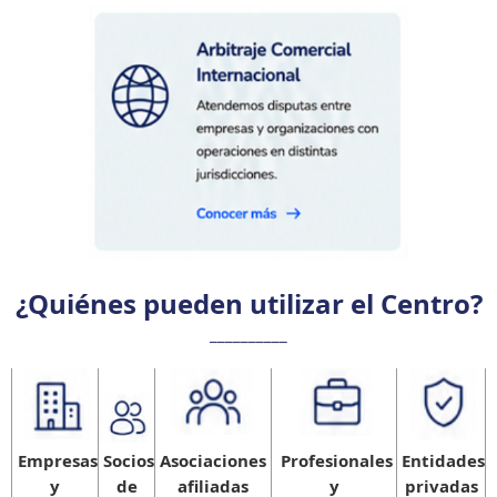
¿Quiénes pueden utilizar el Centro?
__________
Empresas
Socios
Asociaciones
Profesionales
Entidades
P
y
de
afiliadas
y
privadas