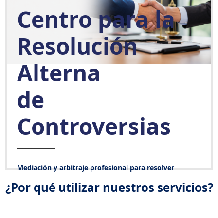
Centro para la
Resolución
Alterna
de
Controversias
_____________
Mediación y arbitraje profesional para resolver
disputas comerciales de manera ágil, confidencial y
¿Por qué utilizar nuestros servicios?
eficiente.
___________