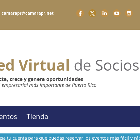
2200 camarapr@camarapr.net
ed Virtual
de Socios
ta, crece y genera oportunidades
d empresarial más importante de Puerto Rico
entos
Tienda
sa tu cuenta para que puedas reservar los eventos más fácil y rá