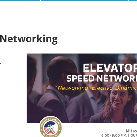
 Networking
-
r