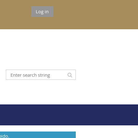
Log in
pido.