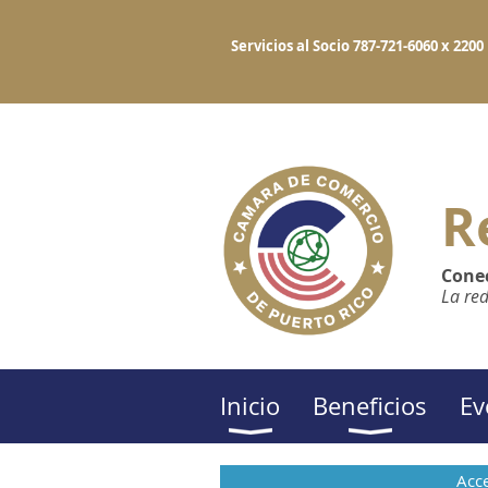
Servicios al Socio 787-721-6060 x 
R
Conec
La re
Inicio
Beneficios
Ev
Acce